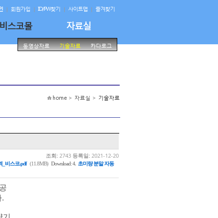
인
회원가입
ID/PW찾기
사이트맵
즐겨찾기
비스코몰
자료실
동영상자료
기술자료
카다로그
home > 자료실 >
기술자료
조회:
2743
등록일:
2021-12-20
,
_비스코.pdf
(11.8MB)
Download: 4
초미량 분말 자동
시공
.
량기