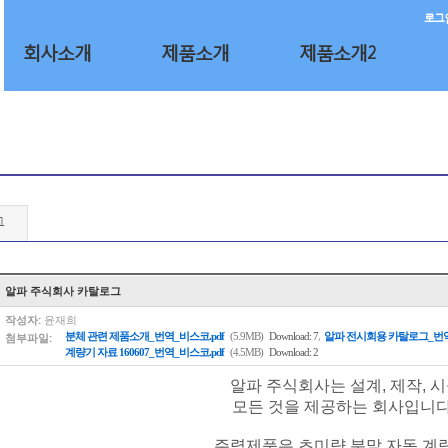
로그
회사소개
제품소개
제품소개2
그
알파 주식회사 카탈로그
작성자:
윤재희
,
첨부파일:
분체 관련 제품소개_번역_비스코.pdf
(5.9MB)
Download: 7
알파 전시회용 카탈로그_번역
계량기 자료 160607_번역_비스코.pdf
(4.5MB)
Download: 2
알파 주식회사는 설계, 제작, 
모든 것을 제공하는 회사입니다
주력제품은 초미량 분말 자동 계