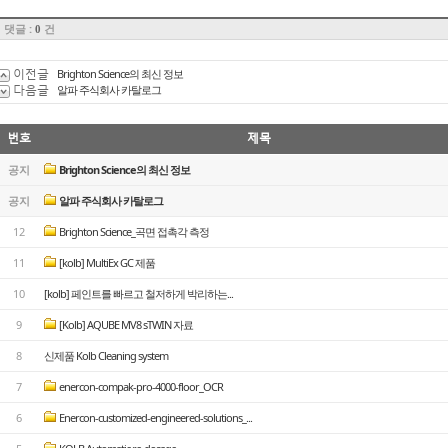
댓글 :
건
0
이전글
Brighton Science의 최신 정보
다음글
알파 주식회사 카탈로그
번호
제목
공지
Brighton Science의 최신 정보
공지
알파 주식회사 카탈로그
12
Brighton Science_곡면 접촉각 측정
11
[kolb] MultiEx GC 제품
10
[kolb] 페인트를 빠르고 철저하게 박리하는...
9
[Kolb] AQUBE MV8 sTWIN 자료
8
신제품 Kolb Cleaning system
7
enercon-compak-pro-4000-floor_OCR
6
Enercon-customized-engineered-solutions_...