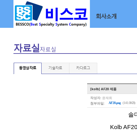
회사소개
자료실
자료실
동영상자료
기술자료
카다로그
[kolb] AF20 제품
작성자:
윤재희
첨부파일:
AF20.png
(141.0KB)
솔더
Kolb A