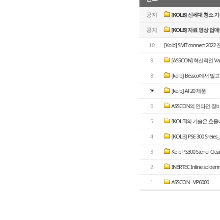
공지
[KOLB] 신세대 청소 기술
공지
[KOLB] 자료 영상 업
10
[Kolb] SMT connect 20
9
[ASSCON] 혁신적인 Vapo
8
[kolb] Bessco에서 밀
☞
[kolb] AF20 제품
6
ASSCON의 인라인 장
5
[KOLB]의 기술은 효율
4
[KOLB] PSE 300 Srei
3
Kolb PS300 Stencil Cle
2
INERTEC Inline solderi
1
ASSCON - VP6000