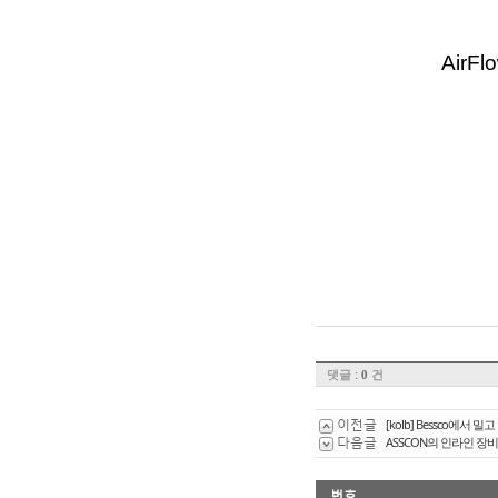
Air
댓글 :
건
0
이전글
[kolb] Bessco에서 밀
다음글
ASSCON의 인라인 장
번호